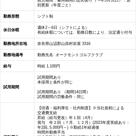
就労期間：雇用期間の定めあり（〜年3月31日）：原
則更新（年度ごと）
勤務形態
シフト制
週休2～6日（シフトによる）
休日休暇
有給休暇については、勤務日数により、法定通り付与
勤務地所在地
奈良県山辺郡山添村岩屋 3316
勤務地備考
勤務先名: オークモントゴルフクラブ
給与
時給 1,100円
試用期間あり
本採用と条件が同じ
試用期間
試用期間あり （期間14日間）
試用期間の労働条件：同じ
【待遇・福利厚生・社内制度】※当社規程による
交通費支給
昇給（給与更改）年１回（4月）
賞与 年２回（７月、１２月）(2023年度実績あり：
年2回､5,000円～) ※勤続1年経過後
時間外勤務手当