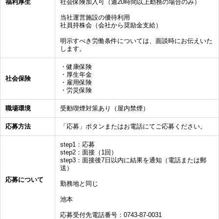
福利厚生
社会保険加入可（週20時間以上勤務の場合のみ）
当社運営施設の優待利用
社員持株会（会社から奨励金支給）
明示すべき労働条件については、面談時にお伝えいた
します。
・健康保険
・厚生年金
社会保険
・雇用保険
・労災保険
職場環境
受動喫煙対策あり（屋内禁煙）
応募方法
「応募」ボタンまたはお電話にてご応募ください。
step1：応募
step2：面接（1回）
step3：面接後7日以内に結果を通知（電話または郵
送）
応募について
勤務地と同じ
池本
応募受付先電話番号：0743-87-0031