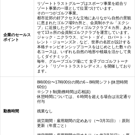
リゾートトラストグループはスポーツ事業を総合リ
ゾート事業の一環として位置づけています。
その一つがゴルフ事業。
都市近郊の好アクセスな立地にありながら自然の景観
に恵まれたゴルフ場9カ所と、会員制ホテル「エクシ
ブ」に近接したグランディゴルフクラブ４カ所、あわ
せて13ヵ所の会員制ゴルフクラブを運営しています。
企業のセールス
ジャック・ニクラウス、ピート・ダイ、ロバート・ト
ポイント
レント・ジョーンズJr．など、世界の名匠が設計する
本格チャンピオンシップコースをはじめとした数々の
名コースは、いずれも自然の地形や植栽を活かして美
しくダイナミック。
毎年、グループゴルフ場にて 女子プロゴルフトーナ
メント「リゾートトラストレディス」を開催しており
ます。
8時00分〜17時00分の間の6～8時間シフト(休憩時間
60分)
※シフト制(勤務時間は応相談)
休憩時間については、６時間を超える場合は法定通り
付与
勤務時間
残業なし
就労期間：雇用期間の定めあり（〜3月31日）：原則
更新（年度ごと）