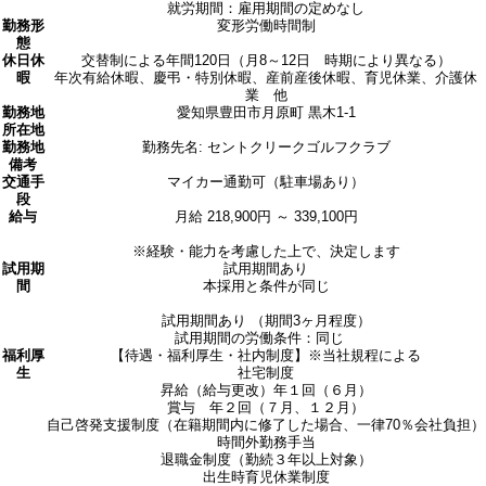
就労期間：雇用期間の定めなし
勤務形
変形労働時間制
態
休日休
交替制による年間120日（月8～12日 時期により異なる）
暇
年次有給休暇、慶弔・特別休暇、産前産後休暇、育児休業、介護休
業 他
勤務地
愛知県豊田市月原町 黒木1-1
所在地
勤務地
勤務先名: セントクリークゴルフクラブ
備考
交通手
マイカー通勤可（駐車場あり）
段
給与
月給 218,900円 ～ 339,100円
※経験・能力を考慮した上で、決定します
試用期
試用期間あり
間
本採用と条件が同じ
試用期間あり （期間3ヶ月程度）
試用期間の労働条件：同じ
福利厚
【待遇・福利厚生・社内制度】※当社規程による
生
社宅制度
昇給（給与更改）年１回（６月）
賞与 年２回（７月、１２月）
自己啓発支援制度（在籍期間内に修了した場合、一律70％会社負担）
時間外勤務手当
退職金制度（勤続３年以上対象）
出生時育児休業制度