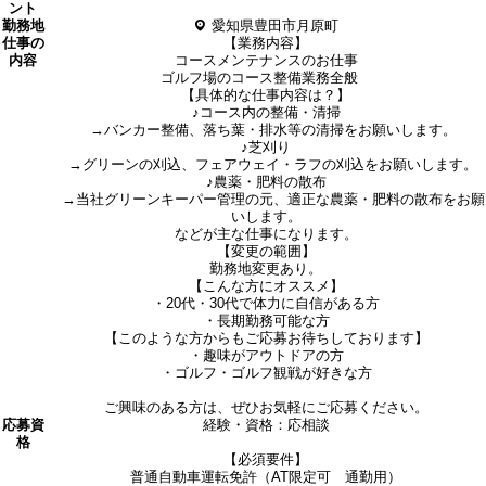
ント
勤務地
愛知県豊田市月原町
仕事の
【業務内容】
内容
コースメンテナンスのお仕事
ゴルフ場のコース整備業務全般
【具体的な仕事内容は？】
♪コース内の整備・清掃
→バンカー整備、落ち葉・排水等の清掃をお願いします。
♪芝刈り
→グリーンの刈込、フェアウェイ・ラフの刈込をお願いします。
♪農薬・肥料の散布
→当社グリーンキーパー管理の元、適正な農薬・肥料の散布をお願
いします。
などが主な仕事になります。
【変更の範囲】
勤務地変更あり。
【こんな方にオススメ】
・20代・30代で体力に自信がある方
・長期勤務可能な方
【このような方からもご応募お待ちしております】
・趣味がアウトドアの方
・ゴルフ・ゴルフ観戦が好きな方
ご興味のある方は、ぜひお気軽にご応募ください。
応募資
経験・資格：応相談
格
【必須要件】
普通自動車運転免許（AT限定可 通勤用）