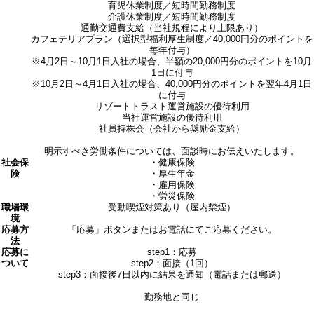
育児休業制度／短時間勤務制度
介護休業制度／短時間勤務制度
通勤交通費支給（当社規程により上限あり）
カフェテリアプラン（選択型福利厚生制度／40,000円分のポイントを
毎年付与）
※4月2日～10月1日入社の場合、半額の20,000円分のポイントを10月
1日に付与
※10月2日～4月1日入社の場合、40,000円分のポイントを翌年4月1日
に付与
リゾートトラスト運営施設の優待利用
当社運営施設の優待利用
社員持株会（会社から奨励金支給）
明示すべき労働条件については、面談時にお伝えいたします。
社会保
・健康保険
険
・厚生年金
・雇用保険
・労災保険
職場環
受動喫煙対策あり（屋内禁煙）
境
応募方
「応募」ボタンまたはお電話にてご応募ください。
法
応募に
step1：応募
ついて
step2：面接（1回）
step3：面接後7日以内に結果を通知（電話または郵送）
勤務地と同じ