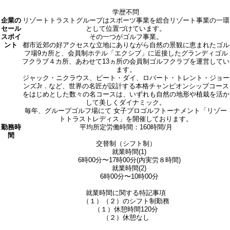
学歴不問
企業の
リゾートトラストグループはスポーツ事業を総合リゾート事業の一環
セール
として位置づけています。
スポイ
その一つがゴルフ事業。
ント
都市近郊の好アクセスな立地にありながら自然の景観に恵まれたゴル
フ場9カ所と、会員制ホテル「エクシブ」に近接したグランディゴル
フクラブ４カ所、あわせて13ヵ所の会員制ゴルフクラブを運営してい
ます。
ジャック・ニクラウス、ピート・ダイ、ロバート・トレント・ジョー
ンズJr．など、世界の名匠が設計する本格チャンピオンシップコース
をはじめとした数々の名コースは、いずれも自然の地形や植栽を活か
して美しくダイナミック。
毎年、グループゴルフ場にて 女子プロゴルフトーナメント「リゾー
トトラストレディス」を開催しております。
勤務時
平均所定労働時間：160時間/月
間
交替制（シフト制）
就業時間(1)
6時00分〜17時00分(内実労８時間)
就業時間(2)
6時00分〜10時00分
就業時間に関する特記事項
（１）（２）のシフト制勤務
（１）休憩時間120分
（２）休憩なし