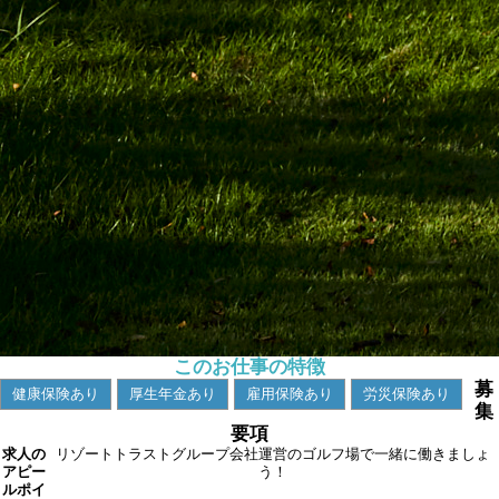
このお仕事の特徴
募
健康保険あり
厚生年金あり
雇用保険あり
労災保険あり
集
要項
求人の
リゾートトラストグループ会社運営のゴルフ場で一緒に働きましょ
アピー
う！
ルポイ