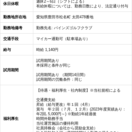
週休2～6日（シフトによる）
休日休暇
有給休暇については、勤務日数により、法定通り付与
勤務地所在地
愛知県豊田市松名町 太田478番地
勤務地備考
勤務先名: パインズゴルフクラブ
交通手段
マイカー通勤可（駐車場あり）
給与
時給 1,140円
試用期間あり
本採用と条件が同じ
試用期間
試用期間あり （期間14日間）
試用期間の労働条件：同じ
【待遇・福利厚生・社内制度】※当社規程による
交通費支給
昇給（給与更改）年１回（4月）
賞与 年２回（７月、１２月）(2023年度実績あり：
年2回､5,000円～) ※勤続1年経過後
福利厚生
時間外勤務手当
当社運営施設の優待利用
社員持株会（会社から奨励金支給）