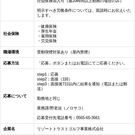
社会保険加入可（週20時間以上勤務の場合のみ）
明示すべき労働条件については、面談時にお伝えいた
します。
・健康保険
・厚生年金
社会保険
・雇用保険
・労災保険
職場環境
受動喫煙対策あり（屋内禁煙）
応募方法
「応募」ボタンまたはお電話にてご応募ください。
step1：応募
step2：面接（1回）
step3：面接後7日以内に結果を通知（電話または郵
送）
応募について
勤務地と同じ
業務課/野老迫（ノロサコ）
応募受付先電話番号：0565-65-3661
企業名
リゾートトラストゴルフ事業株式会社