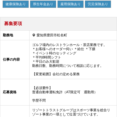
健康保険あり
厚生年金あり
雇用保険あり
労災保険あり
募集要項
勤務地
愛知県豊田市松名町
ゴルフ場内のレストランホール・茶店業務です。
＊お客様へのオーダー伺い ＊給仕 ＊下膳
＊イベント時のセッティング
＊平均8時間シフト
仕事の内容
＊平日のみ大歓迎
勤務日数、勤務時間について相談に応じます。
【変更範囲】会社の定める業務
【必須要件】
応募資格
普通自動車運転免許（AT限定可 通勤用）
学歴不問
リゾートトラストグループはスポーツ事業を総合リ
ゾート事業の一環として位置づけています。