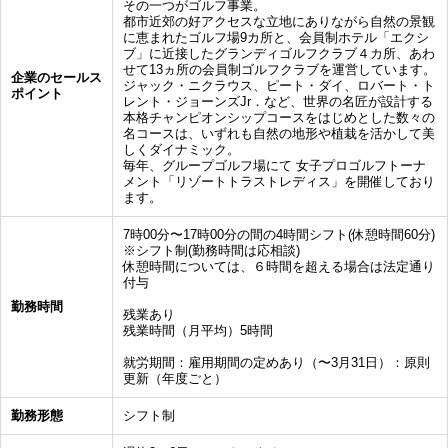
その一つがゴルフ事業。
都市近郊の好アクセスな立地にありながら自然の景観
に恵まれたゴルフ場9カ所と、会員制ホテル「エクシ
ブ」に近接したグランディゴルフクラブ４カ所、あわ
せて13ヵ所の会員制ゴルフクラブを運営しています。
企業のセールス
ジャック・ニクラウス、ピート・ダイ、ロバート・ト
ポイント
レント・ジョーンズJr．など、世界の名匠が設計する
本格チャンピオンシップコースをはじめとした数々の
名コースは、いずれも自然の地形や植栽を活かして美
しくダイナミック。
毎年、グループゴルフ場にて 女子プロゴルフトーナ
メント「リゾートトラストレディス」を開催しており
ます。
7時00分〜17時00分の間の4時間シフト(休憩時間60分)
※シフト制(勤務時間は応相談)
休憩時間については、６時間を超える場合は法定通り
付与
勤務時間
残業あり
残業時間（月平均）5時間
就労期間：雇用期間の定めあり（〜3月31日）：原則
更新（年度ごと）
勤務形態
シフト制